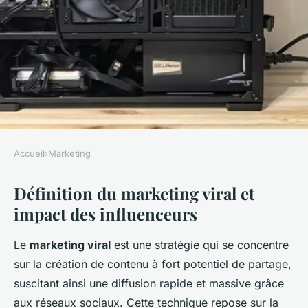
Accueil
›
Marketing
MARKETING
Définition du marketing viral et
Les Influenceurs et le
impact des influenceurs
Marketing Viral : La Recette
du Succès ?
Le
marketing viral
est une stratégie qui se concentre
sur la création de contenu à fort potentiel de partage,
Noémie
•
8 avril 2025
•
4 min de lecture
suscitant ainsi une diffusion rapide et massive grâce
aux réseaux sociaux. Cette technique repose sur la